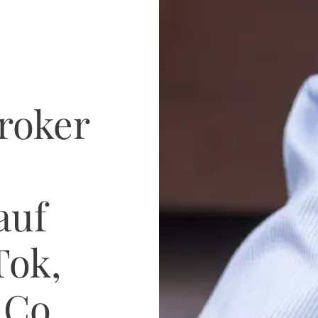
roker
auf
Tok,
 Co.